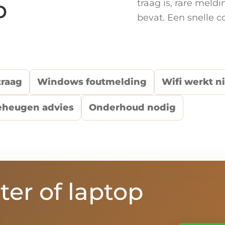
p
traag is, rare meld
bevat. Een snelle 
traag
Windows foutmelding
Wifi werkt n
eheugen advies
Onderhoud nodig
ter of laptop