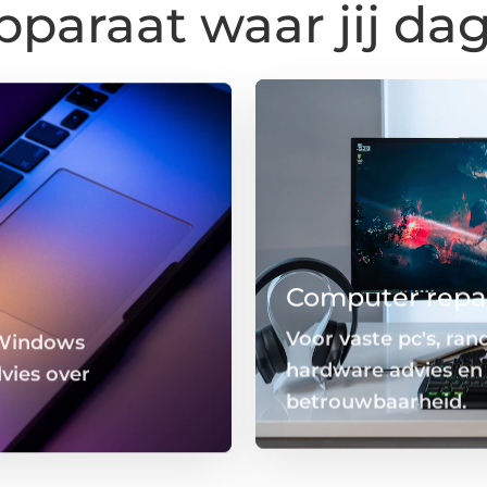
pparaat waar jij dag
Computer repa
 Windows
Voor vaste pc's, ra
vies over
hardware advies en 
betrouwbaarheid.