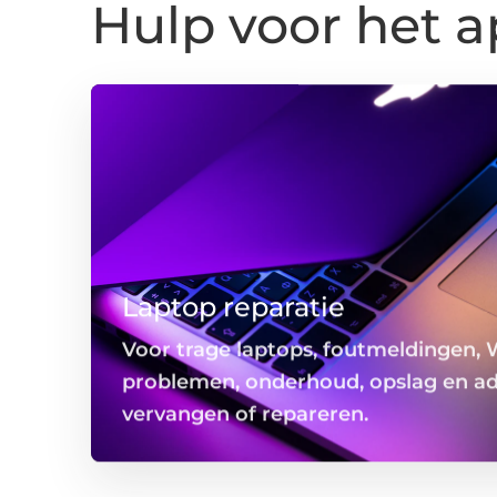
Hulp voor het a
Laptop reparatie
Voor trage laptops, foutmeldingen,
problemen, onderhoud, opslag en ad
vervangen of repareren.