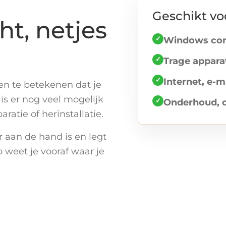
Geschikt vo
ht, netjes
✓
Windows com
✓
Trage appara
✓
Internet, e-
n te betekenen dat je
s er nog veel mogelijk
✓
Onderhoud, c
atie of herinstallatie.
r aan de hand is en legt
o weet je vooraf waar je