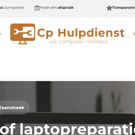
ws
computers
Maak een
afspraak
Transparan
 Zaanstreek
of laptopreparati