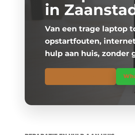
in Zaansta
Van een trage laptop 
opstartfouten, interne
hulp aan huis, zonder 
Maak een afspraak
Wha