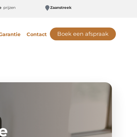
te
prijzen
Zaanstreek
Boek een afspraak
Garantie
Contact
e