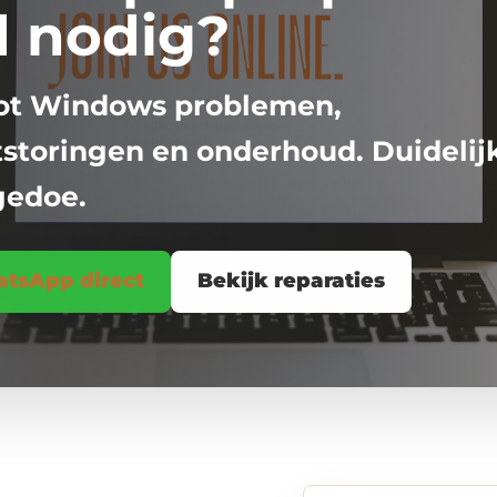
d nodig?
tot Windows problemen,
tstoringen en onderhoud. Duidelij
gedoe.
tsApp direct
Bekijk reparaties