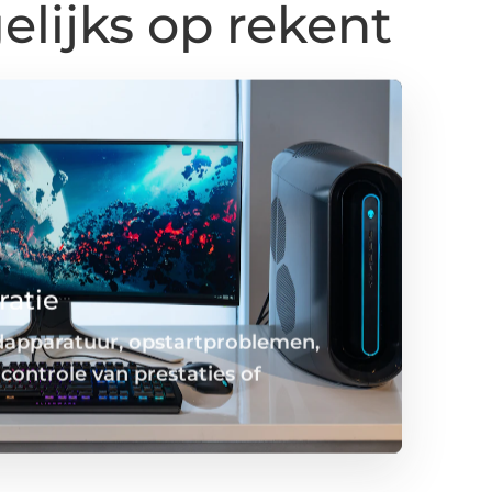
elijks op rekent
ratie
ndapparatuur, opstartproblemen,
controle van prestaties of